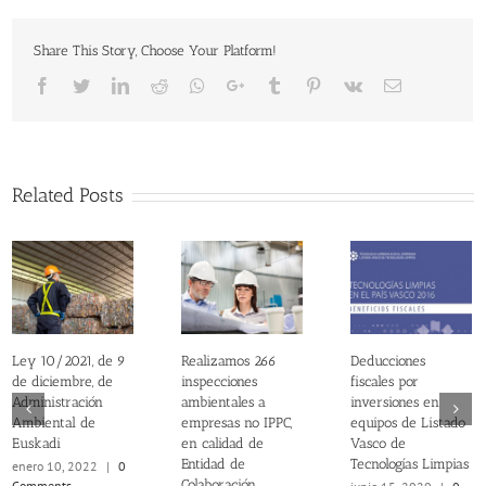
Share This Story, Choose Your Platform!
Facebook
Twitter
LinkedIn
Reddit
Whatsapp
Google+
Tumblr
Pinterest
Vk
Email
Related Posts
Ley 10/2021, de 9
Realizamos 266
Deducciones
de diciembre, de
inspecciones
fiscales por
Administración
ambientales a
inversiones en
Ambiental de
empresas no IPPC,
equipos de Listado
Euskadi
en calidad de
Vasco de
Entidad de
Tecnologías Limpias
enero 10, 2022
|
0
Colaboración
Comments