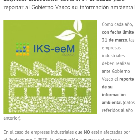
reportar al Gobierno Vasco su información ambiental
Como cada año,
con fecha límite
31 de marzo
, las
empresas
industriales
deben realizar
ante Gobierno
Vasco el
reporte
de su
información
ambiental
(datos
referidos al año
anterior).
En el caso de empresas industriales que
NO
estén afectadas por
el Reglamento E-PRTR, la información a aportar deberá ser: