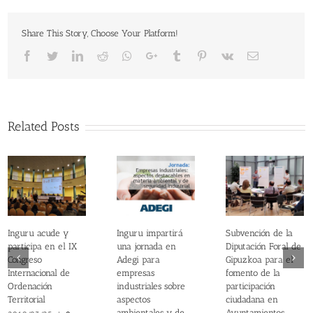
Share This Story, Choose Your Platform!
Facebook
Twitter
LinkedIn
Reddit
Whatsapp
Google+
Tumblr
Pinterest
Vk
Email
Related Posts
Inguru acude y
Inguru impartirá
Subvención de la
participa en el IX
una jornada en
Diputación Foral de
Congreso
Adegi para
Gipuzkoa para el
Internacional de
empresas
fomento de la
Ordenación
industriales sobre
participación
Territorial
aspectos
ciudadana en
ambientales y de
Ayuntamientos