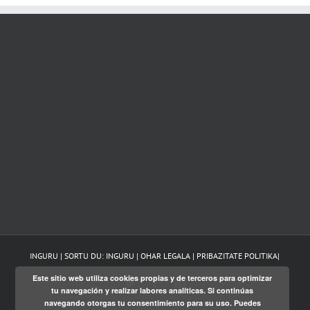
INGURU | SORTU DU:
INGURU
|
OHAR LEGALA
|
PRIBAZITATE POLITIKA
|
Este sitio web utiliza cookies propias y de terceros para optimizar
Twitter
Facebook
LinkedIn
tu navegación y realizar labores analíticas. Si continúas
navegando otorgas tu consentimiento para su uso. Puedes