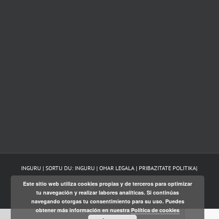
INGURU | SORTU DU:
INGURU
|
OHAR LEGALA
|
PRIBAZITATE POLITIKA
|
Este sitio web utiliza cookies propias y de terceros para optimizar
Twitter
Facebook
LinkedIn
tu navegación y realizar labores analíticas. Si continúas
navegando otorgas tu consentimiento para su uso. Puedes
obtener más información en nuestra
Política de cookies