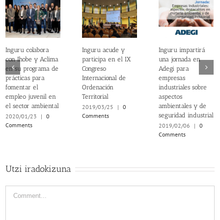
Inguru colabora
Inguru acude y
Inguru impartirá
con Ihobe y Aclima
participa en el IX
una jornada en
en su programa de
Congreso
Adegi para
prácticas para
Internacional de
empresas
fomentar el
Ordenación
industriales sobre
empleo juvenil en
Territorial
aspectos
el sector ambiental
ambientales y de
2019/03/25
|
0
seguridad industrial
Comments
2020/01/23
|
0
Comments
2019/02/06
|
0
Comments
Utzi iradokizuna
Comment