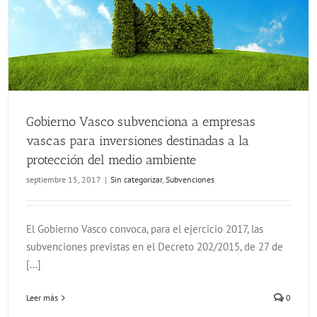
Gobierno Vasco subvenciona a empresas vascas para inversiones destinadas a la protección del medio ambiente
Gobierno Vasco subvenciona a empresas
vascas para inversiones destinadas a la
protección del medio ambiente
septiembre 15, 2017
|
Sin categorizar
,
Subvenciones
El Gobierno Vasco convoca, para el ejercicio 2017, las
subvenciones previstas en el Decreto 202/2015, de 27 de
[...]
Leer más
0