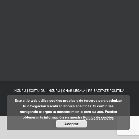
INGURU | SORTU DU:
INGURU
|
OHAR LEGALA
|
PRIBAZITATE POLITIKA
|
Este sitio web utiliza cookies propias y de terceros para optimizar
Twitter
Facebook
LinkedIn
tu navegación y realizar labores analíticas. Si continúas
navegando otorgas tu consentimiento para su uso. Puedes
obtener más información en nuestra
Política de cookies
Castellano
Aceptar