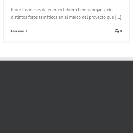
Entre los meses de enero y febrero hemos organizado
distintos foros temáticos en el marco del proyecto que [...]
Leer más
0