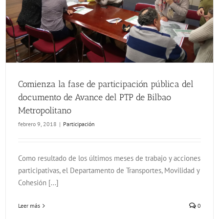
Comienza la fase de participación pública del documento de Avance del PTP de Bilbao Metropolitano
Comienza la fase de participación pública del
documento de Avance del PTP de Bilbao
Metropolitano
febrero 9, 2018
|
Participación
Como resultado de los últimos meses de trabajo y acciones
participativas, el Departamento de Transportes, Movilidad y
Cohesión [...]
Leer más
0