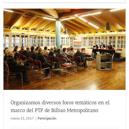
Organizamos diversos foros temáticos en el marco del PTP de Bilbao Metropolitano
Organizamos diversos foros temáticos en el
marco del PTP de Bilbao Metropolitano
marzo 23, 2017
|
Participación