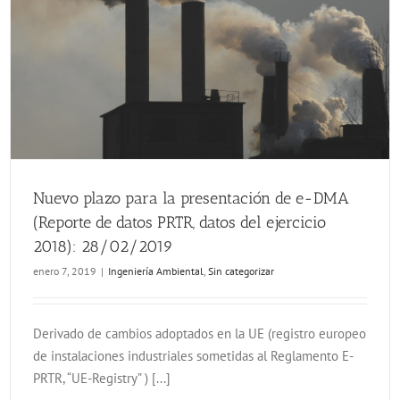
Nuevo plazo para la presentación de e-DMA (Reporte de datos PRTR, datos del ejercicio 2018): 28/02/2019
Nuevo plazo para la presentación de e-DMA
(Reporte de datos PRTR, datos del ejercicio
2018): 28/02/2019
enero 7, 2019
|
Ingeniería Ambiental
,
Sin categorizar
Derivado de cambios adoptados en la UE (registro europeo
de instalaciones industriales sometidas al Reglamento E-
PRTR, “UE-Registry” ) [...]