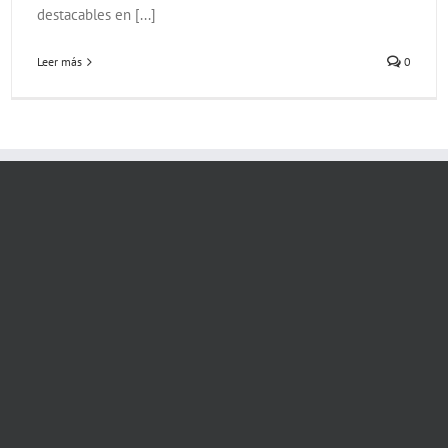
destacables en [...]
Leer más
0