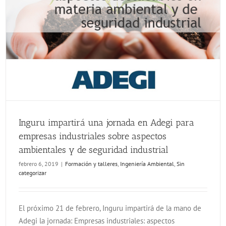
Inguru impartirá una jornada en Adegi para empresas industriales sobre aspectos ambientales y de seguridad industrial
Inguru impartirá una jornada en Adegi para
empresas industriales sobre aspectos
ambientales y de seguridad industrial
febrero 6, 2019
|
Formación y talleres
,
Ingeniería Ambiental
,
Sin
categorizar
El próximo 21 de febrero, Inguru impartirá de la mano de
Adegi la jornada: Empresas industriales: aspectos