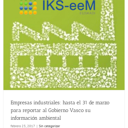
Empresas industriales: hasta el 31 de marzo para reportar al Gobierno Vasco su información ambiental
Empresas industriales: hasta el 31 de marzo
para reportar al Gobierno Vasco su
información ambiental
febrero 23, 2017
|
Sin categorizar