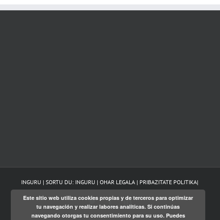
INGURU | SORTU DU:
INGURU
|
OHAR LEGALA
|
PRIBAZITATE POLITIKA
|
Este sitio web utiliza cookies propias y de terceros para optimizar
Twitter
Facebook
LinkedIn
tu navegación y realizar labores analíticas. Si continúas
navegando otorgas tu consentimiento para su uso. Puedes