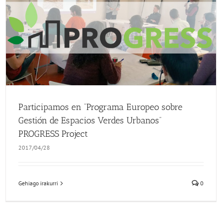
Participamos en “Programa Europeo sobre Gestión de Espacios Verdes Urbanos” PROGRESS Project
Participamos en “Programa Europeo sobre
Gestión de Espacios Verdes Urbanos”
PROGRESS Project
2017/04/28
Gehiago irakurri
0