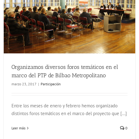
Organizamos diversos foros temáticos en el marco del PTP de Bilbao Metropolitano
Organizamos diversos foros temáticos en el
marco del PTP de Bilbao Metropolitano
marzo 23, 2017
|
Participación
Entre los meses de enero y febrero hemos organizado
distintos foros temáticos en el marco del proyecto que [...]
Leer más
0