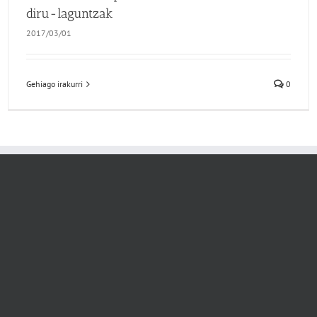
diru-laguntzak
2017/03/01
Gehiago irakurri
0