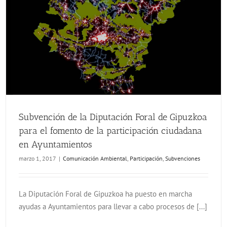
Subvención de la Diputación Foral de Gipuzkoa para el fomento de la participación ciudadana en Ayuntamientos
Subvención de la Diputación Foral de Gipuzkoa
para el fomento de la participación ciudadana
en Ayuntamientos
marzo 1, 2017
|
Comunicación Ambiental
,
Participación
,
Subvenciones
La Diputación Foral de Gipuzkoa ha puesto en marcha
ayudas a Ayuntamientos para llevar a cabo procesos de [...]