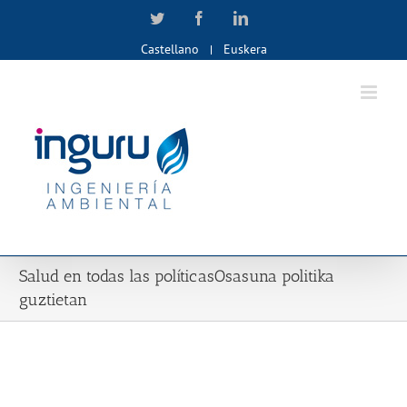
Skip
Twitter
Facebook
LinkedIn
to
Castellano
Euskera
content
Salud en todas las políticas
Osasuna politika
guztietan