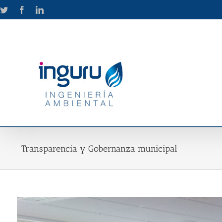
Skip
Twitter
Facebook
LinkedIn
to
content
Transparencia y Gobernanza municipal