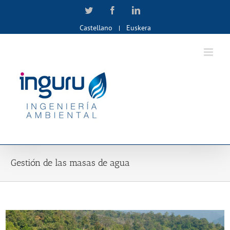
Skip
Twitter
Facebook
LinkedIn
to
Castellano
Euskera
content
Gestión de las masas de agua