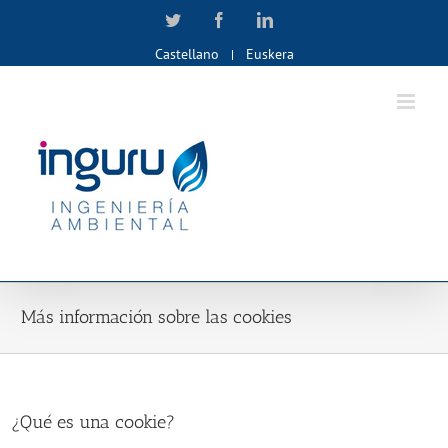
Skip
Twitter
Facebook
LinkedIn
to
Castellano
Euskera
content
Más información sobre las cookies
¿Qué es una cookie?