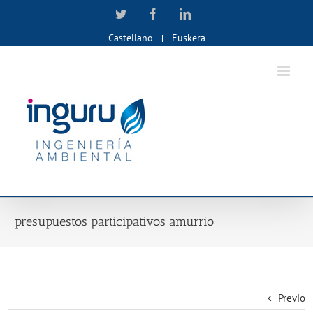
Skip
Twitter
Facebook
LinkedIn
to
Castellano
Euskera
content
presupuestos participativos amurrio
Previo