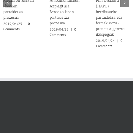
Paisaiaren Ekintza
Antolamenduaren
Plan Orokorra
Planaren
Azpiegitura
(HAPO)
partaidetza
Berdeko lanen
berrikusteko
prozesua
partaidetza
partaidetza eta
prozesua
formakuntza-
2019/04/25
|
0
prozesua genero
Comments
2019/04/25
|
0
ikuspegitik
Comments
2019/04/24
|
0
Comments