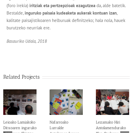
(foro irekia)
iritziak
eta
pertzepzioak
ezagutzea
da, alde batetik.
Bestalde,
inguruko
paisaia
kudeaketa
aukerak
kontuan
izan
,
kalitate paisajistikoaren helburuak definitzeko; hala nola, hauek
burutzeko neurriak ere.
Basauriko Udala, 2018
Related Projects
Leioako Lamiakoko
Nafarroako
Lezamako Hiri
Ditxoaren inguruko
Lurralde
Antolamendurako