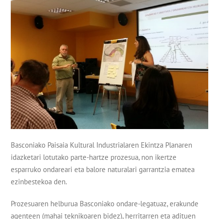
Basconiako Paisaia Kultural Industrialaren Ekintza Planaren
idazketari lotutako parte-hartze prozesua, non ikertze
esparruko ondareari eta balore naturalari garrantzia ematea
ezinbestekoa den.
Prozesuaren helburua Basconiako ondare-legatuaz, erakunde
agenteen (mahai teknikoaren bidez), herritarren eta adituen