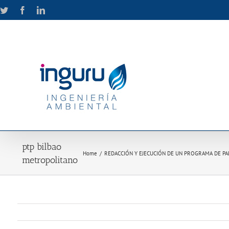
Skip
Twitter
Facebook
LinkedIn
to
content
ptp bilbao
Home
/
REDACCIÓN Y EJECUCIÓN DE UN PROGRAMA DE PAR
metropolitano