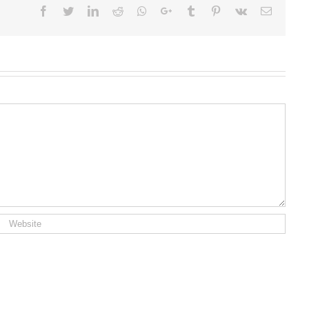
Facebook
Twitter
LinkedIn
Reddit
Whatsapp
Google+
Tumblr
Pinterest
Vk
Email