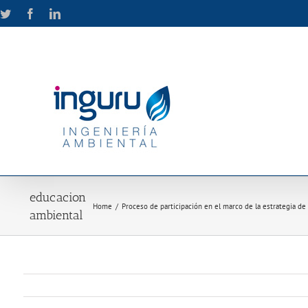
Skip
Twitter
Facebook
LinkedIn
to
content
educacion
Home
/
Proceso de participación en el marco de la estrategia de
ambiental