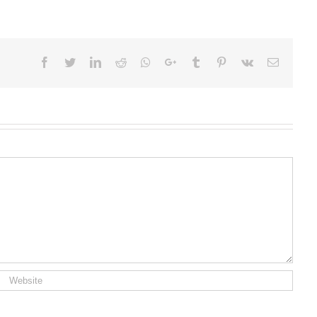
Facebook
Twitter
LinkedIn
Reddit
Whatsapp
Google+
Tumblr
Pinterest
Vk
Email