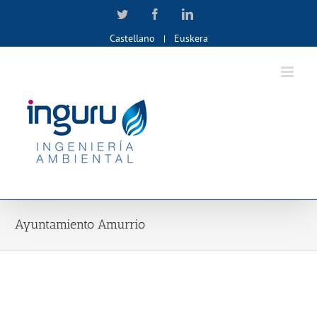
Skip
Twitter
Facebook
LinkedIn
to
Castellano
Euskera
content
Ayuntamiento Amurrio